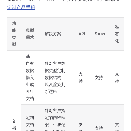
定制产品手册
功
私
能
典型
解决方案
API
Saas
有
类
需求
化
型
基于
自有
针对客户数
数据
据类型定制
支
支
输入
数据结构，
支持
持
持
生成
以及渲染判
PPT
断逻辑
文档
针对客户指
定制
定的内容框
文
文档
架，生成逻
支
支
档
支持