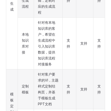
生成
辑，定制对
持
持
生
流程
应的生成流
成
程
针对有本地
知识库的客
本地
户，希望在
知识
生成流程中
支
支
支持
库对
引入知识库
持
持
接
数据，提供
知识库流程
对接服务
针对客户要
求的VI，主题
定制
样式定制结
支
支
支持
模板
构页，并基
持
持
模
于模板生成
板
PPT文档
定