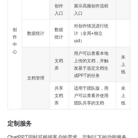
创作
展示高频创作流程
入口
入口
对创作情况进行统
创
数据
数据统计
计（全局+独立
作
统计
uid）
中
心
用户可以查看本地
未
文档
上传的文档，并触
上
库
发基于选定文档生
线
成PPT的任务
文档管理
共享
适用于团队版，用
未
文档
户可以查看并使用
上
库
团队共享的文档
线
定制服务
ChatPPT同时可根据客户的需求，定制以下的功能服务