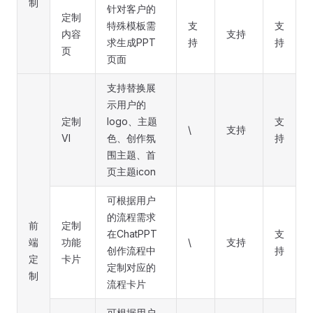
制
针对客户的
定制
特殊模板需
支
支
内容
支持
求生成PPT
持
持
页
页面
支持替换展
示用户的
定制
logo、主题
支
\
支持
VI
色、创作氛
持
围主题、首
页主题icon
可根据用户
的流程需求
前
定制
在ChatPPT
支
端
功能
\
支持
创作流程中
持
定
卡片
定制对应的
制
流程卡片
可根据用户