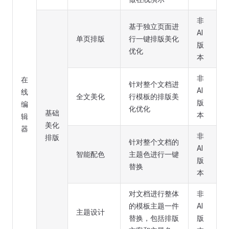
非
基于独立页面进
AI
单页排版
行一键排版美化
版
优化
本
非
在
针对整个文档进
AI
线
全文美化
行模板的排版美
版
编
化优化
基础
本
辑
美化
器
非
排版
针对整个文档的
AI
智能配色
主题色进行一键
版
替换
本
对文档进行整体
非
的模板主题一件
AI
主题设计
替换，包括排版
版