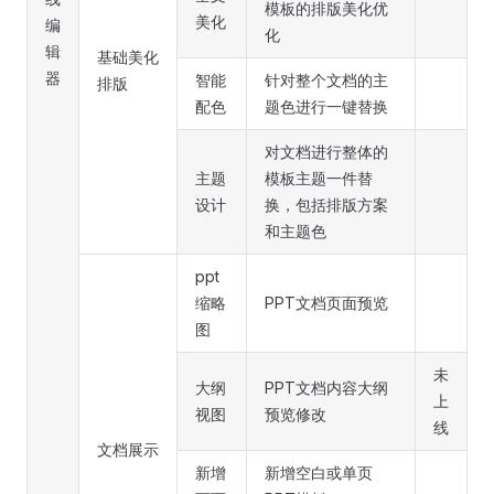
模板的排版美化优
美化
编
化
辑
基础美化
器
智能
针对整个文档的主
排版
配色
题色进行一键替换
对文档进行整体的
主题
模板主题一件替
设计
换，包括排版方案
和主题色
ppt
缩略
PPT文档页面预览
图
未
大纲
PPT文档内容大纲
上
视图
预览修改
线
文档展示
新增
新增空白或单页