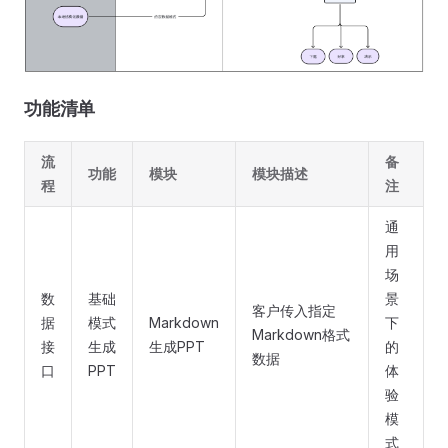
功能清单
流
备
功能
模块
模块描述
程
注
通
用
场
数
基础
景
客户传入指定
据
模式
Markdown
下
Markdown格式
接
生成
生成PPT
的
数据
口
PPT
体
验
模
式