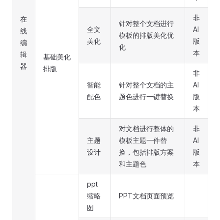
非
在
针对整个文档进行
全文
AI
线
模板的排版美化优
美化
版
编
化
本
辑
基础美化
器
排版
非
智能
针对整个文档的主
AI
配色
题色进行一键替换
版
本
对文档进行整体的
非
主题
模板主题一件替
AI
设计
换，包括排版方案
版
和主题色
本
ppt
缩略
PPT文档页面预览
图