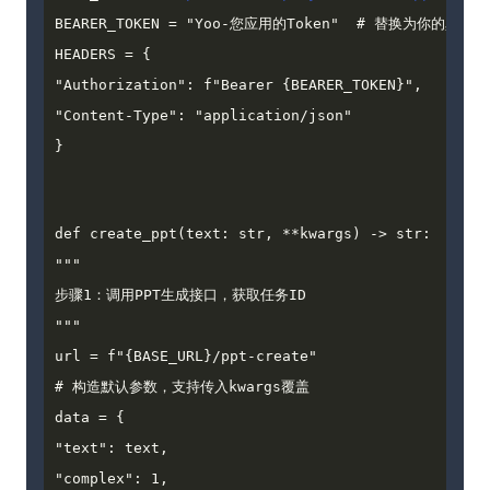
BEARER_TOKEN = "Yoo-您应用的Token"  # 替换为你的真实Tok
HEADERS = {

"Authorization": f"Bearer {BEARER_TOKEN}",

"Content-Type": "application/json"

}
def create_ppt(text: str, **kwargs) -> str:

"""

步骤1：调用PPT生成接口，获取任务ID

"""

url = f"{BASE_URL}/ppt-create"

# 构造默认参数，支持传入kwargs覆盖

data = {

"text": text,

"complex": 1,
