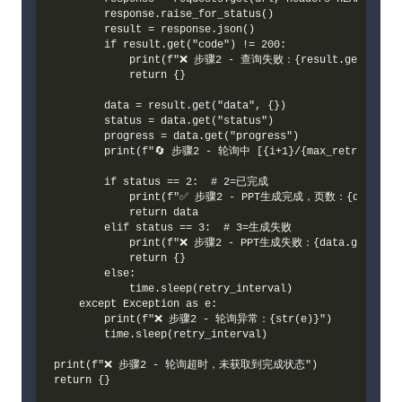
        response.raise_for_status()

        result = response.json()

        if result.get("code") != 200:

            print(f"❌ 步骤2 - 查询失败：{result.get('msg')
            return {}

        data = result.get("data", {})

        status = data.get("status")

        progress = data.get("progress")

        print(f"🔄 步骤2 - 轮询中 [{i+1}/{max_retry}] | 进
        if status == 2:  # 2=已完成

            print(f"✅ 步骤2 - PPT生成完成，页数：{data.get('
            return data

        elif status == 3:  # 3=生成失败

            print(f"❌ 步骤2 - PPT生成失败：{data.get('state
            return {}

        else:

            time.sleep(retry_interval)

    except Exception as e:

        print(f"❌ 步骤2 - 轮询异常：{str(e)}")

        time.sleep(retry_interval)

print(f"❌ 步骤2 - 轮询超时，未获取到完成状态")
