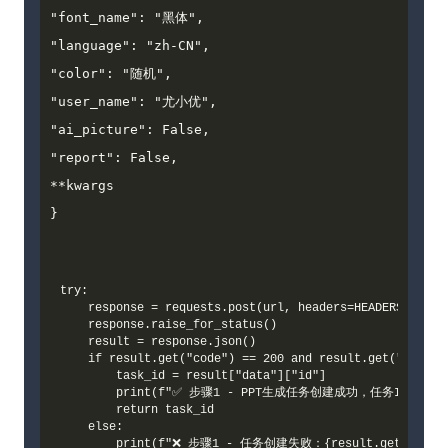
"font_name": "黑体",

"language": "zh-CN",

"color": "随机",

"user_name": "尤小优",

"ai_picture": False,

"report": False,

**kwargs

}
try:

    response = requests.post(url, headers=HEADERS, json=
    response.raise_for_status()

    result = response.json()

    if result.get("code") == 200 and result.get("data", 
        task_id = result["data"]["id"]

        print(f"✅ 步骤1 - PPT生成任务创建成功，任务ID：{task_
        return task_id

    else:

        print(f"❌ 步骤1 - 任务创建失败：{result.get('msg')}