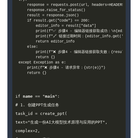
    response = requests.post(url, headers=HEADERS, json=
    response.raise_for_status()

    result = response.json()

    if result.get("code") == 200:

        editor_info = result["data"]

        print(f"✅ 步骤4 - 编辑器链接获取成功：\n{editor_info.
        print(f"🔗 链接过期时间：{editor_info.get('expire_t
        return editor_info

    else:

        print(f"❌ 步骤4 - 编辑器链接获取失败：{result.get('m
        return {}

except Exception as e:

    print(f"❌ 步骤4 - 请求异常：{str(e)}")

if 
name
 == "
main
":

# 1. 创建PPT生成任务

task_id = create_ppt(

text="生成一份AI大模型技术原理与应用的PPT",

complex=2,
