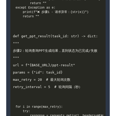
        return ""

except Exception as e:

    print(f"❌ 步骤1 - 请求异常：{str(e)}")

def get_ppt_result(task_id: str) -> dict:

"""

步骤2：轮询查询PPT生成结果，直到状态为已完成/失败

"""

url = f"{BASE_URL}/ppt-result"

params = {"id": task_id}

max_retry = 20  # 最大轮询次数

retry_interval = 5  # 轮询间隔（秒）
for i in range(max_retry):

    try:

        response = requests.get(url, headers=HEADERS, pa