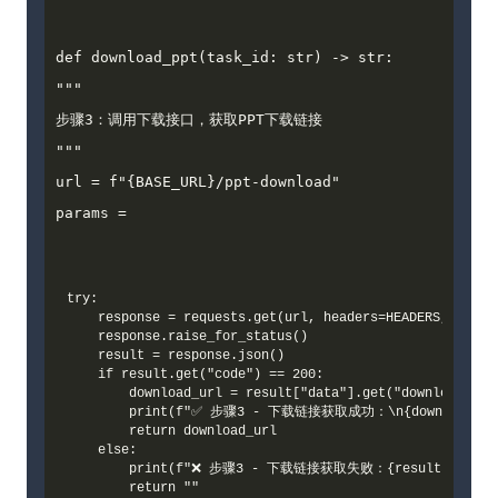
def download_ppt(task_id: str) -> str:

"""

步骤3：调用下载接口，获取PPT下载链接

"""

url = f"{BASE_URL}/ppt-download"

params =
try:

    response = requests.get(url, headers=HEADERS, params
    response.raise_for_status()

    result = response.json()

    if result.get("code") == 200:

        download_url = result["data"].get("download_url"
        print(f"✅ 步骤3 - 下载链接获取成功：\n{download_url
        return download_url

    else:

        print(f"❌ 步骤3 - 下载链接获取失败：{result.get('msg
        return ""
