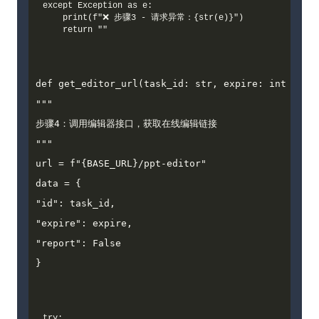
except Exception as e:

    print(f"❌ 步骤3 - 请求异常：{str(e)}")

def get_editor_url(task_id: str, expire: int = 864
"""

步骤4：调用编辑器接口，获取在线编辑链接

"""

url = f"{BASE_URL}/ppt-editor"

data = {

"id": task_id,

"expire": expire,

"report": False

}
try:
