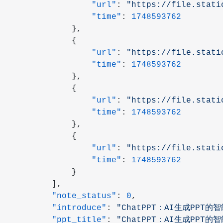
                "url"
: 
"https://file.stati
                "time"
: 
1748593762
            },
            {
                "url"
: 
"https://file.stati
                "time"
: 
1748593762
            },
            {
                "url"
: 
"https://file.stati
                "time"
: 
1748593762
            },
            {
                "url"
: 
"https://file.stati
                "time"
: 
1748593762
            }
        ],
        "note_status"
: 
0
,
        "introduce"
: 
"ChatPPT：AI生成PPT的
        "ppt_title"
: 
"ChatPPT：AI生成PPT的