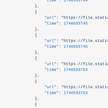
                "time"
: 
1748593744
            },
            {
                "url"
: 
"https://file.stati
                "time"
: 
1748593745
            },
            {
                "url"
: 
"https://file.stati
                "time"
: 
1748593746
            },
            {
                "url"
: 
"https://file.stati
                "time"
: 
1748593753
            },
            {
                "url"
: 
"https://file.stati
                "time"
: 
1748593753
            },
            {