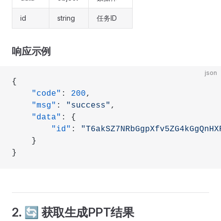
id
string
任务ID
响应示例
json
{
    "code"
: 
200
,
    "msg"
: 
"success"
,
    "data"
: {
        "id"
: 
"T6akSZ7NRbGgpXfv5ZG4kGgQnHX
    }
}
2. 🔄 获取生成PPT结果