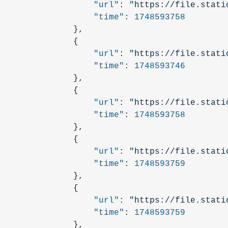
                "url"
: 
"https://file.stati
                "time"
: 
1748593758
            },
            {
                "url"
: 
"https://file.stati
                "time"
: 
1748593746
            },
            {
                "url"
: 
"https://file.stati
                "time"
: 
1748593758
            },
            {
                "url"
: 
"https://file.stati
                "time"
: 
1748593759
            },
            {
                "url"
: 
"https://file.stati
                "time"
: 
1748593759
            },