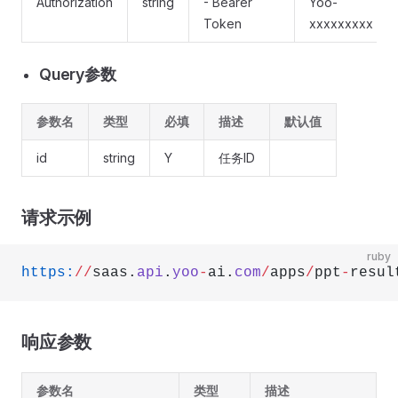
Authorization
string
- Bearer
Yoo-
Token
xxxxxxxxx
Query参数
参数名
类型
必填
描述
默认值
id
string
Y
任务ID
请求示例
ruby
https:
//
saas.
api
.
yoo
-
ai.
com
/
apps
/
ppt
-
resul
响应参数
参数名
类型
描述