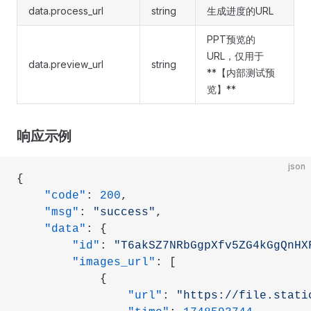
data.process_url
string
生成进度的URL
PPT预览的
URL，仅用于
data.preview_url
string
**【内部测试预
览】**
响应示例
json
{
    "code"
: 
200
,
    "msg"
: 
"success"
,
    "data"
: {
        "id"
: 
"T6akSZ7NRbGgpXfv5ZG4kGgQnHX
        "images_url"
: [
            {
                "url"
: 
"https://file.stati