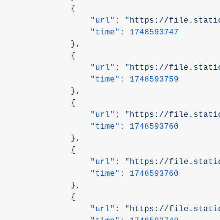
            {
                "url"
: 
"https://file.stati
                "time"
: 
1748593747
            },
            {
                "url"
: 
"https://file.stati
                "time"
: 
1748593759
            },
            {
                "url"
: 
"https://file.stati
                "time"
: 
1748593760
            },
            {
                "url"
: 
"https://file.stati
                "time"
: 
1748593760
            },
            {
                "url"
: 
"https://file.stati