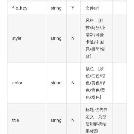
file_key
string
Y
文件url
风格：[科
技/商务/小
清新/可爱
style
string
N
卡通/中国
风/极简/党
政]
颜色：[紫
色/红色/橙
color
string
N
色/黄色/绿
色/青色/蓝
色/粉色]
标题 优先自
定义，为空
title
string
N
使用解析结
果标题