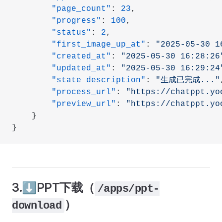
        "page_count"
: 
23
,
        "progress"
: 
100
,
        "status"
: 
2
,
        "first_image_up_at"
: 
"2025-05-30 1
        "created_at"
: 
"2025-05-30 16:28:26
        "updated_at"
: 
"2025-05-30 16:29:24
        "state_description"
: 
"生成已完成..."
        "process_url"
: 
"https://chatppt.yo
        "preview_url"
: 
"https://chatppt.yo
    }
}
3.⬇️PPT下载（
/apps/ppt-
）
download