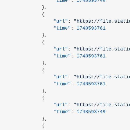
                "time"
: 
1748593748
            },
            {
                "url"
: 
"https://file.stati
                "time"
: 
1748593761
            },
            {
                "url"
: 
"https://file.stati
                "time"
: 
1748593761
            },
            {
                "url"
: 
"https://file.stati
                "time"
: 
1748593761
            },
            {
                "url"
: 
"https://file.stati
                "time"
: 
1748593749
            },
            {