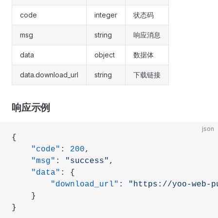
code
integer
状态码
msg
string
响应消息
data
object
数据体
data.download_url
string
下载链接
响应示例
json
{
    "code"
: 
200
,
    "msg"
: 
"success"
,
    "data"
: {
        "download_url"
: 
"https://yoo-web-p
    }
}