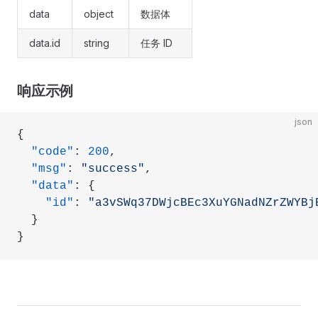
data
object
数据体
data.id
string
任务 ID
响应示例
json
{
  "code"
: 
200
,
  "msg"
: 
"success"
,
  "data"
: {
    "id"
: 
"a3vSWq37DWjcBEc3XuYGNadNZrZWYBj
  }
}