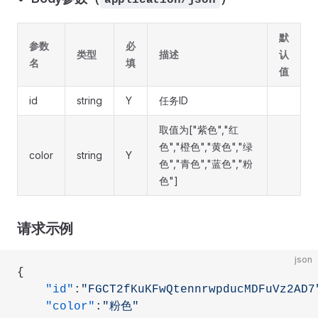
application/json
默
参数
必
类型
描述
认
名
填
值
id
string
Y
任务ID
取值为["紫色","红
色","橙色","黄色","绿
color
string
Y
色","青色","蓝色","粉
色"]
请求示例
json
{
    "id"
:
"FGCT2fKuKFwQtennrwpducMDFuVz2AD7
    "color"
:
"粉色"