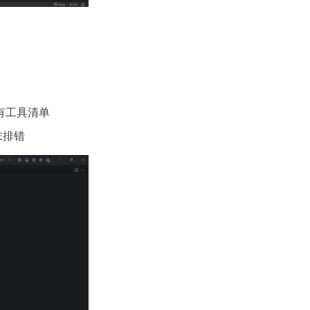
有工具清单
末排错