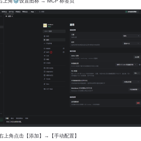
板右上角⚙设置图标 → MCP 标签页
页右上角点击【添加】→【手动配置】