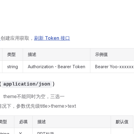
台
创建应用获取，
刷新 Token 接口
类型
描述
示例值
string
Authorization - Bearer Token
Bearer Yoo-xxxxx
（
）
application/json
text、theme不能同时为空，三选一
下，参数优先级title>theme>text
类型
必填
描述
默认值
string
Y
PPT标题