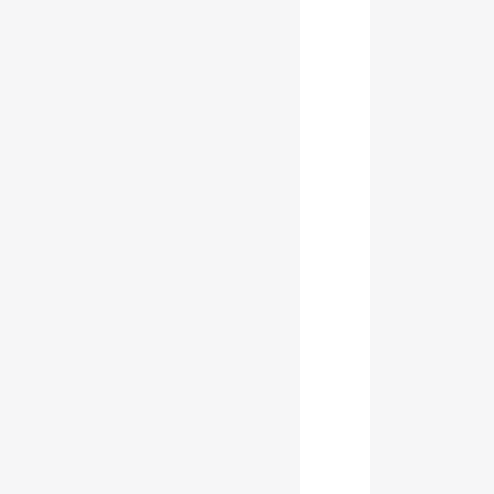
       
       
       
        
        
        
        
        
       
       
       
        
        
        
        
        
       
       
       