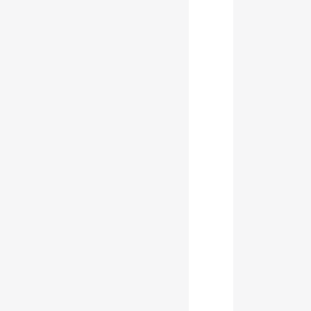
        
        
       
       
       
        
        
        
        
        
       
       
       
        
        
        
        
        