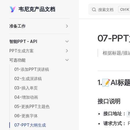
韦尼克产品文档
搜索文档
K
Skip to content
Sidebar Navigation
准备工作
07-P
智能PPT - API
PPT生成方案
根据标题/描
可选功能
01-添加PPT演讲稿
02-生成演讲稿
1.📝AI
03-插入单页
04-增加动画
接口说明
05-更换PPT主题色
接口地址：
06-更换字体
请求方式：
07-PPT大纲生成