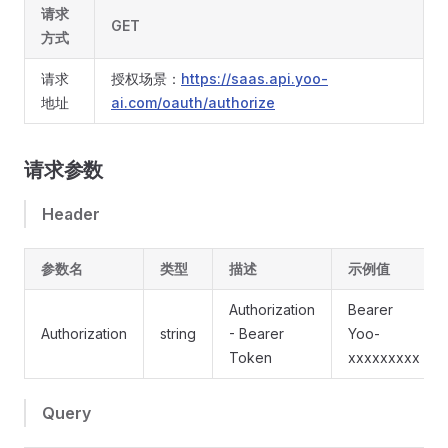
请求
GET
方式
请求
授权场景：
https://saas.api.yoo-
地址
ai.com/oauth/authorize
请求参数
Header
参数名
类型
描述
示例值
Authorization
Bearer
Authorization
string
- Bearer
Yoo-
Token
xxxxxxxxx
Query